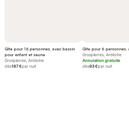
Gîte pour 16 personnes, avec bassin
Gîte pour 6 personnes, 
pour enfant et sauna
Grospierres, Ardèche
Grospierres, Ardèche
Annulation gratuite
dès
167 €
par nuit
dès
93 €
par nuit
Connectez-vous et économisez
Se connecter
jusqu'à 10% sur nos logements.