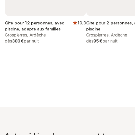
Gîte pour 12 personnes, avec
10,0
Gîte pour 2 personnes,
piscine, adapté aux familles
piscine
Grospierres, Ardèche
Grospierres, Ardèche
dès
300 €
par nuit
dès
95 €
par nuit
Connectez-vous et économisez
Se connecter
jusqu'à 10% sur nos logements.