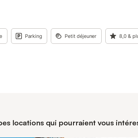
e
Parking
Petit déjeuner
8,0
& pl
pes locations qui pourraient vous intér