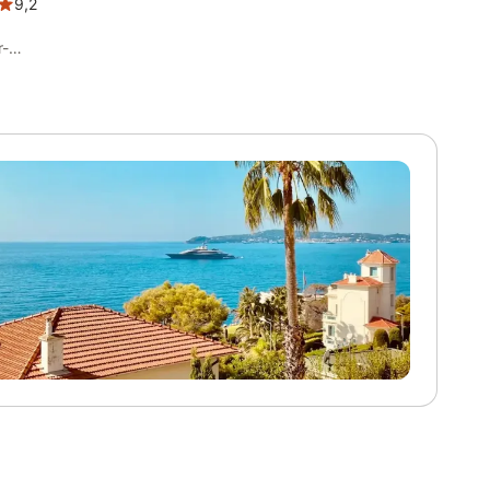
9,2
r-