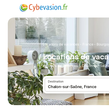
·
·
Locations de vacances
France
Bourgo
Locations de vac
locations de vacances à Chalon-sur-Saône
Destination