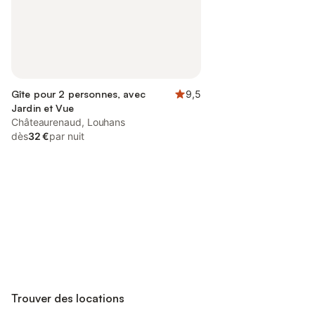
Gîte pour 2 personnes, avec
9,5
Jardin et Vue
Châteaurenaud, Louhans
dès
32 €
par nuit
Connectez-vous et économisez
Se connecter
jusqu'à 10% sur nos logements.
Trouver des locations