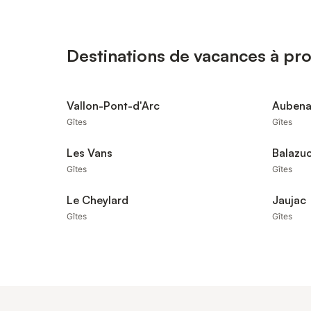
Destinations de vacances à pro
Vallon-Pont-d'Arc
Aubena
Gîtes
Gîtes
Les Vans
Balazu
Gîtes
Gîtes
Le Cheylard
Jaujac
Gîtes
Gîtes