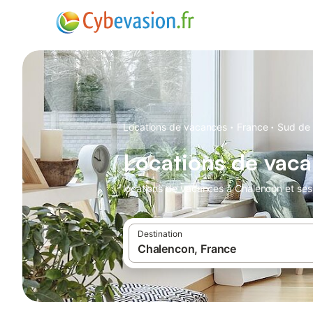
·
·
Locations de vacances
France
Sud de 
Locations de vac
locations de vacances à Chalencon et ses
Destination