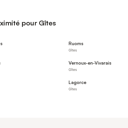
ximité pour Gîtes
s
Ruoms
Gîtes
c
Vernoux-en-Vivarais
Gîtes
Lagorce
Gîtes