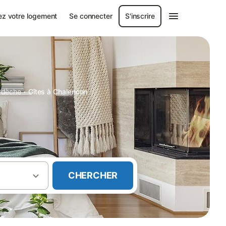
ez votre logement
Se connecter
S'inscrire
·
rdèche
Gîtes à Chalencon
CHERCHER