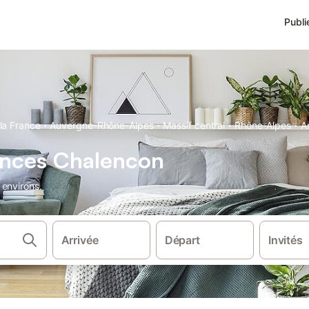
Publi
·
·
·
·
la France
Auvergne-Rhône-Alpes
Massif central
Rhône-Alpes
A
ances Chalencon
 environs.
Arrivée
Départ
Invités