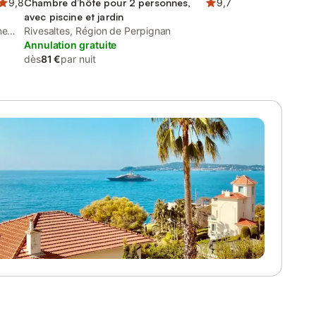
9,8
Chambre d’hôte pour 2 personnes,
9,7
avec piscine et jardin
ne
Rivesaltes, Région de Perpignan
Annulation gratuite
dès
81 €
par nuit