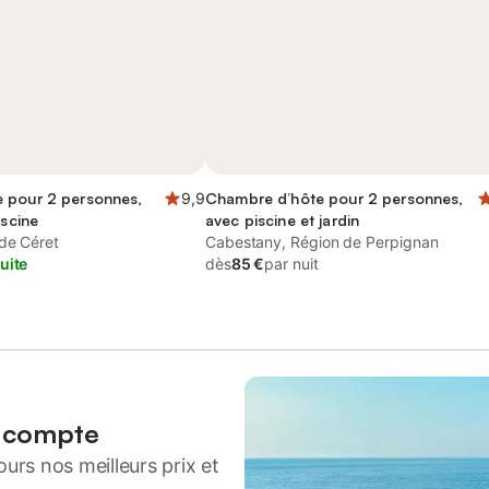
 pour 2 personnes,
9,9
Chambre d’hôte pour 2 personnes,
iscine
avec piscine et jardin
de Céret
Cabestany, Région de Perpignan
uite
dès
85 €
par nuit
n compte
urs nos meilleurs prix et