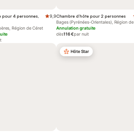
 pour 4 personnes,
9,9
Chambre d’hôte pour 2 personnes
Bages (Pyrénées-Orientales), Région de
ères, Région de Céret
Perpignan
Annulation gratuite
uite
dès
116 €
par nuit
t
Hôte Star