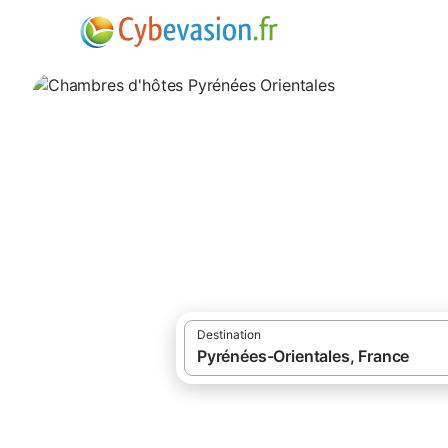
·
·
Locations de vacances
France
Sud de 
Chambres d'hôtes
358 résultats pour Chambre d’hôtes. Comp
Destination