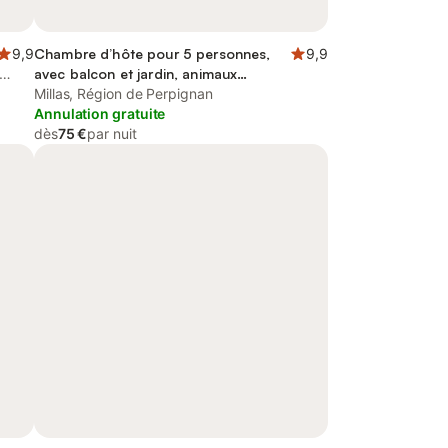
9,9
Chambre d’hôte pour 5 personnes,
9,9
avec balcon et jardin, animaux
acceptés
Millas, Région de Perpignan
Annulation gratuite
dès
75 €
par nuit