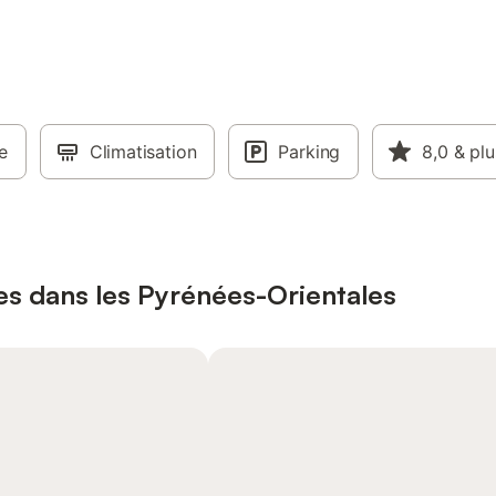
e
Climatisation
Parking
8,0
& plu
es dans les Pyrénées-Orientales