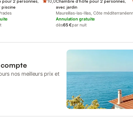
 pour 2 personnes,
10,0
Chambre d’hôte pour 2 personnes,
 piscine
avec jardin
Prades
Maureillas-las-Illas, Côte méditerranéen
uite
(France)
Annulation gratuite
t
dès
65 €
par nuit
n compte
urs nos meilleurs prix et