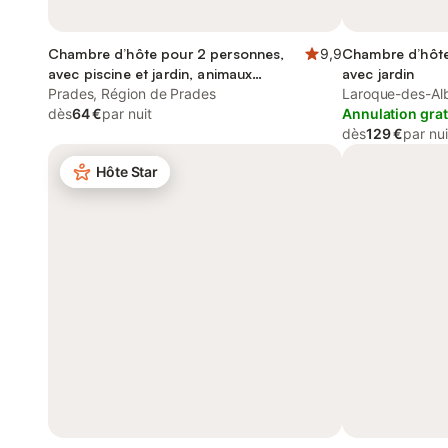
Chambre d’hôte pour 2 personnes,
9,9
Chambre d’hôte
avec piscine et jardin, animaux
avec jardin
acceptés
Prades, Région de Prades
Laroque-des-Alb
dès
64 €
par nuit
Annulation grat
dès
129 €
par nui
Hôte Star