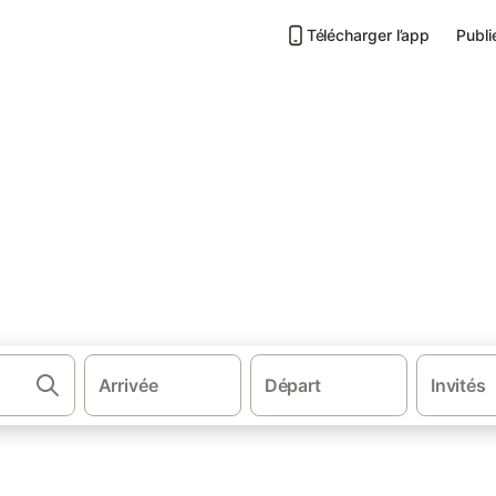
Télécharger l’app
Publi
·
·
·
la France
Occitanie
Languedoc-Roussillon
Chambre d’hôtes dans
 Pyrénées Orientales
arez et réservez au meilleur prix!
Arrivée
Départ
Invités