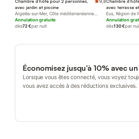
Chambre d’hôte pour 2 personnes,
9,8
Chambre d’hôte
avec jardin et piscine
avec terrasse et
Argelès-sur-Mer, Côte méditerranéenne
Eus, Région de 
(France)
Annulation gratuite
Annulation grat
dès
72 €
par nuit
dès
130 €
par nui
Économisez jusqu’à 10% avec u
Lorsque vous êtes connecté, vous voyez toujo
vous avez accès à des réductions exclusives.
Se connecter ou s'inscrire