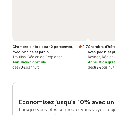
Chambre d’hôte pour 2 personnes,
9,7
Chambre d’hôte
avec piscine et jardin
avec jardin et p
Trouillas, Région de Perpignan
Reynès, Région 
Annulation gratuite
Annulation grat
dès
70 €
par nuit
dès
68 €
par nuit
Économisez jusqu’à 10% avec u
Lorsque vous êtes connecté, vous voyez toujo