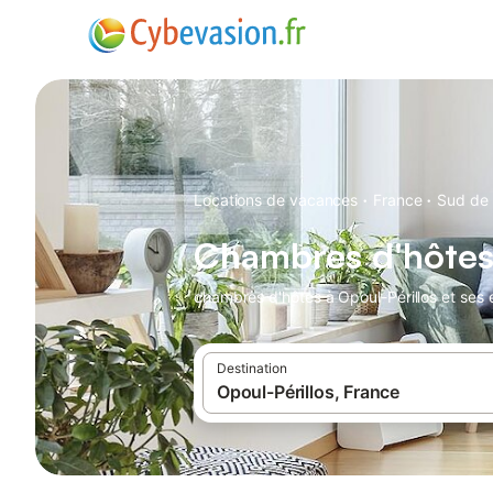
·
·
Locations de vacances
France
Sud de 
Chambres d'hôtes
chambres d'hôtes à Opoul-Périllos et ses 
Destination