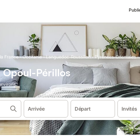
Publi
·
·
·
·
la France
Occitanie
Languedoc-Roussillon
Pyrénées-Orientales
 Opoul-Périllos
environs.
Arrivée
Départ
Invités