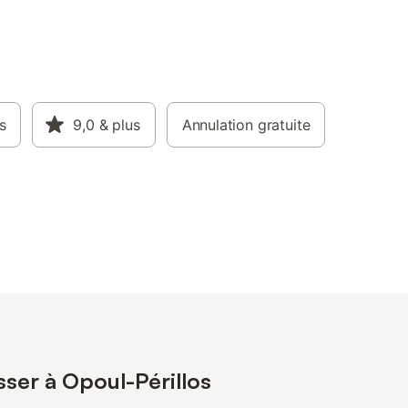
s
9,0
& plus
Annulation gratuite
sser à Opoul-Périllos