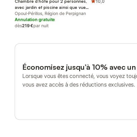
Chambre d’hôte pour 2 personnes,
10,0
avec jardin et piscine ainsi que vue
et terrasse
Opoul-Périllos, Région de Perpignan
Annulation gratuite
dès
219 €
par nuit
Économisez jusqu’à 10% avec u
Lorsque vous êtes connecté, vous voyez toujo
vous avez accès à des réductions exclusives.
Se connecter ou s'inscrire