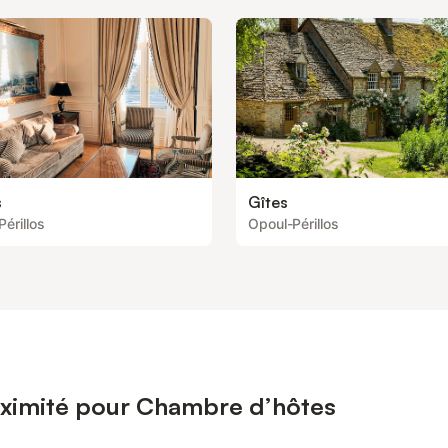
s
Gîtes
érillos
Opoul-Périllos
oximité pour Chambre d’hôtes