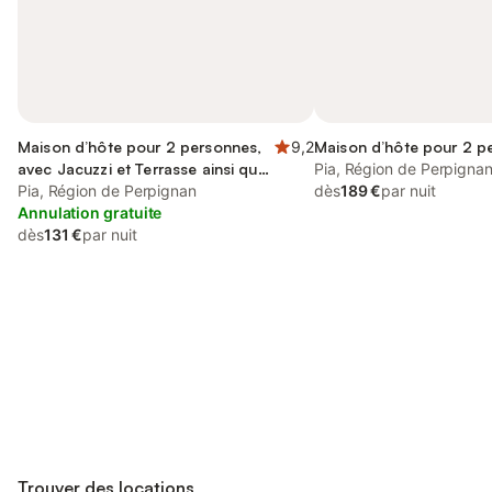
Maison d’hôte pour 2 personnes,
9,2
Maison d’hôte pour 2 p
avec Jacuzzi et Terrasse ainsi que
Pia, Région de Perpigna
Jardin et Piscine
Pia, Région de Perpignan
dès
189 €
par nuit
Annulation gratuite
dès
131 €
par nuit
Connectez-vous et économisez
Se connecter
jusqu'à 10% sur nos logements.
Trouver des locations