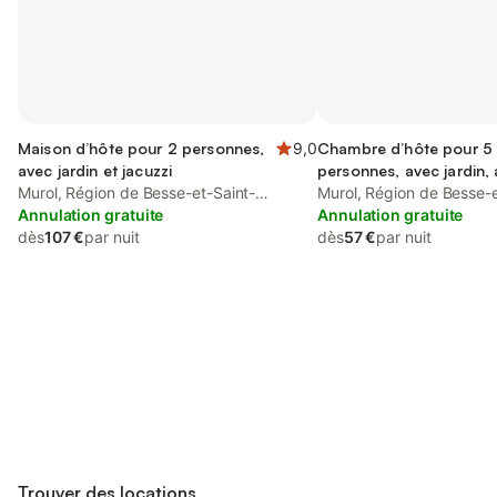
Maison d’hôte pour 2 personnes,
9,0
Chambre d’hôte pour 5
avec jardin et jacuzzi
personnes, avec jardin,
Murol, Région de Besse-et-Saint-
acceptés
Murol, Région de Besse-e
Anastaise
Annulation gratuite
Anastaise
Annulation gratuite
dès
107 €
par nuit
dès
57 €
par nuit
Connectez-vous et économisez
Se connecter
jusqu'à 10% sur nos logements.
Trouver des locations