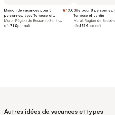
Maison de vacances pour 5
10,0
Gîte pour 8 personnes,
personnes, avec Terrasse et
Terrasse et Jardin
Jardin
Murol, Région de Besse-et-Saint-
Murol, Région de Besse-e
Anastaise
dès
71 €
par nuit
Anastaise
dès
151 €
par nuit
Connectez-vous et économisez
Se connecter
jusqu'à 10% sur nos logements.
Autres idées de vacances et types