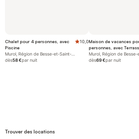
Chalet pour 4 personnes, avec
10,0
Maison de vacances po
Piscine
personnes, avec Terras
Murol, Région de Besse-et-Saint-
Murol, Région de Besse-e
Anastaise
dès
58 €
par nuit
Anastaise
dès
69 €
par nuit
Connectez-vous et économisez
Se connecter
jusqu'à 10% sur nos logements.
Trouver des locations