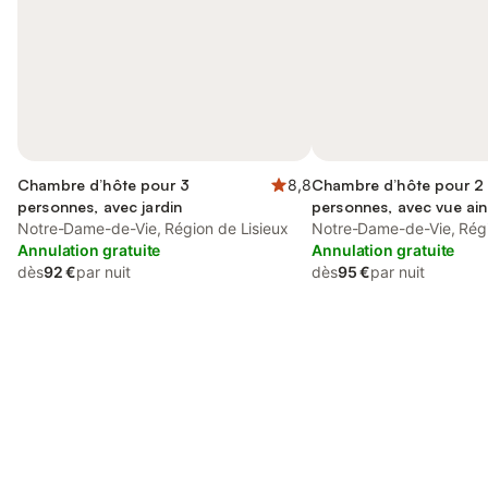
Chambre d’hôte pour 3
8,8
Chambre d’hôte pour 2
personnes, avec jardin
personnes, avec vue ain
Notre-Dame-de-Vie, Région de Lisieux
jardin et terrasse
Notre-Dame-de-Vie, Régi
Annulation gratuite
Annulation gratuite
dès
92 €
par nuit
dès
95 €
par nuit
Connectez-vous et économisez
Se connecter
jusqu'à 10% sur nos logements.