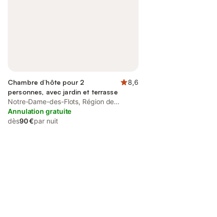
Chambre d’hôte pour 2
8,6
personnes, avec jardin et terrasse
Notre-Dame-des-Flots, Région de
Bayeux
Annulation gratuite
dès
90 €
par nuit
Connectez-vous et économisez
Se connecter
jusqu'à 10% sur nos logements.