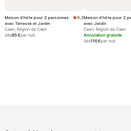
Maison d’hôte pour 2 personnes,
8,3
Maison d’hôte pour 2 p
avec Terrasse et Jardin
avec Jardin
Caen, Région de Caen
Caen, Région de Caen
dès
85 €
par nuit
Annulation gratuite
dès
110 €
par nuit
Connectez-vous et économisez
Se connecter
jusqu'à 10% sur nos logements.