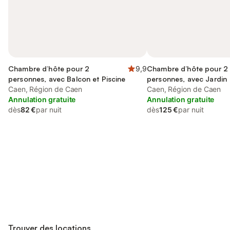
Chambre d’hôte pour 2
9,9
Chambre d’hôte pour 2
personnes, avec Balcon et Piscine
personnes, avec Jardin
Caen, Région de Caen
Caen, Région de Caen
Annulation gratuite
Annulation gratuite
dès
82 €
par nuit
dès
125 €
par nuit
Connectez-vous et économisez
Se connecter
jusqu'à 10% sur nos logements.
Trouver des locations