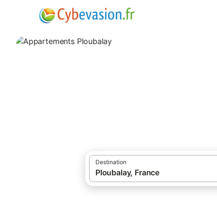
·
·
Locations de vacances
Bretagne
Appar
Appartements Plo
appartements à Ploubalay et ses environs
Destination