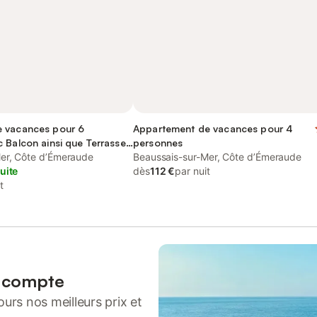
 vacances pour 6
Appartement de vacances pour 4
 Balcon ainsi que Terrasse
personnes
er, Côte d’Émeraude
Beaussais-sur-Mer, Côte d’Émeraude
uite
dès
112 €
par nuit
t
n compte
urs nos meilleurs prix et