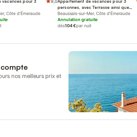
 vacances pour 3
9,0
Appartement de vacances pour 3
personnes, avec Terrasse ainsi que
er, Côte d’Émeraude
Jardin et Vue
Beaussais-sur-Mer, Côte d’Émeraude
uite
Annulation gratuite
t
dès
104 €
par nuit
n compte
urs nos meilleurs prix et