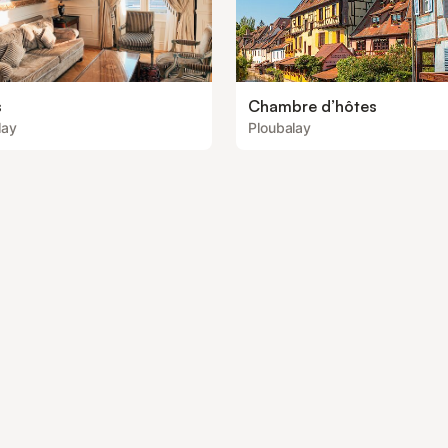
s
Chambre d’hôtes
lay
Ploubalay