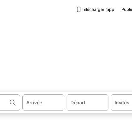
Télécharger l’app
Publi
tements à Ploubalay
ubalay
.
Arrivée
Départ
Invités