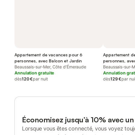
Appartement de vacances pour 6
Appartement de
personnes, avec Balcon et Jardin
personnes, avec
Beaussais-sur-Mer, Côte d’Émeraude
et Jardin
Beaussais-sur-M
Annulation gratuite
Annulation grat
dès
120 €
par nuit
dès
129 €
par nui
Économisez jusqu’à 10% avec u
Lorsque vous êtes connecté, vous voyez toujo