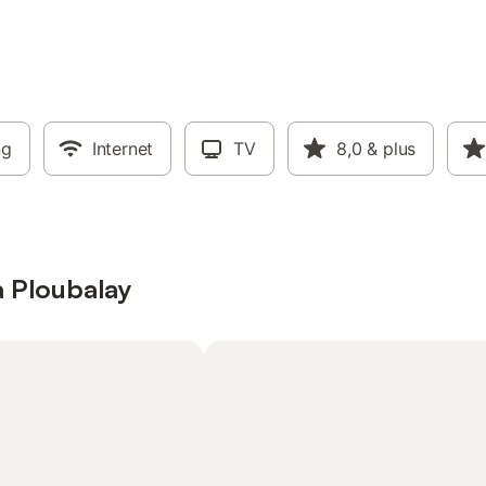
ng
Internet
TV
8,0
& plus
à Ploubalay