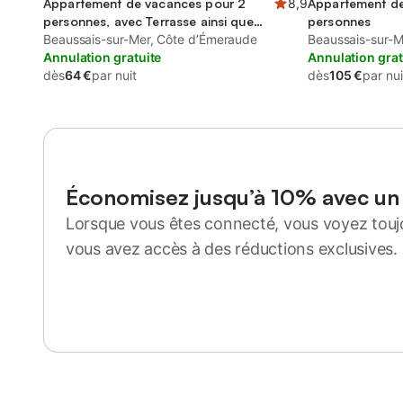
Appartement de vacances pour 2
8,9
Appartement de
personnes, avec Terrasse ainsi que
personnes
Jardin et Vue
Beaussais-sur-Mer, Côte d’Émeraude
Beaussais-sur-M
Annulation gratuite
Annulation grat
dès
64 €
par nuit
dès
105 €
par nui
Économisez jusqu’à 10% avec u
Lorsque vous êtes connecté, vous voyez toujo
vous avez accès à des réductions exclusives.
Se connecter ou s'inscrire