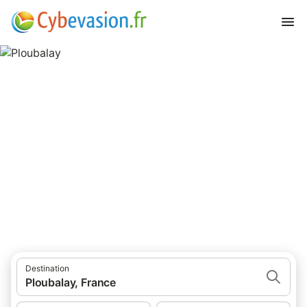
Ploubalay
40 résultats pour Lieu d’intérêt. Comparez et réservez au
meilleur prix!
Destination
Ploubalay, France