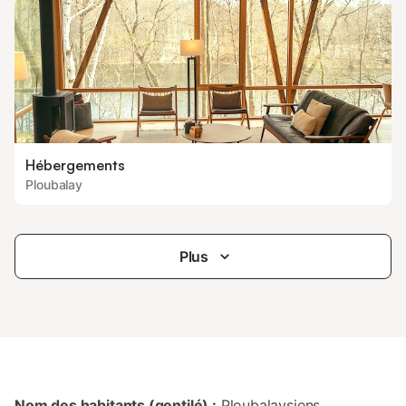
Hébergements
Ploubalay
Plus
Nom des habitants (gentilé) :
Ploubalaysiens,