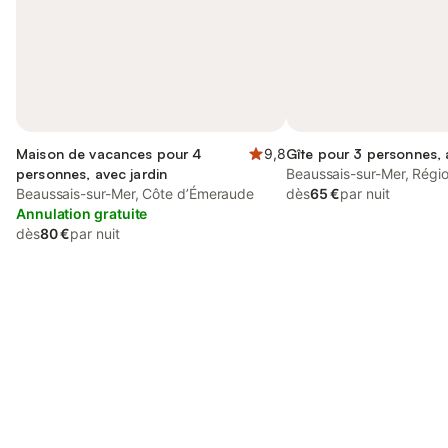
Maison de vacances pour 4
9,8
Gîte pour 3 personnes, 
personnes, avec jardin
Beaussais-sur-Mer, Régi
Beaussais-sur-Mer, Côte d’Émeraude
dès
65 €
par nuit
Annulation gratuite
dès
80 €
par nuit
Connectez-vous et économisez
Se connecter
jusqu'à 10% sur nos logements.