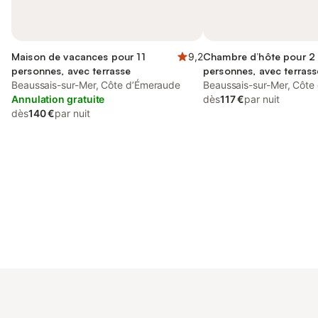
Maison de vacances pour 11
9,2
Chambre d’hôte pour 2
personnes, avec terrasse
personnes, avec terrass
Beaussais-sur-Mer, Côte d’Émeraude
jardin
Beaussais-sur-Mer, Côte
Annulation gratuite
dès
117 €
par nuit
dès
140 €
par nuit
Connectez-vous et économisez
Se connecter
jusqu'à 10% sur nos logements.