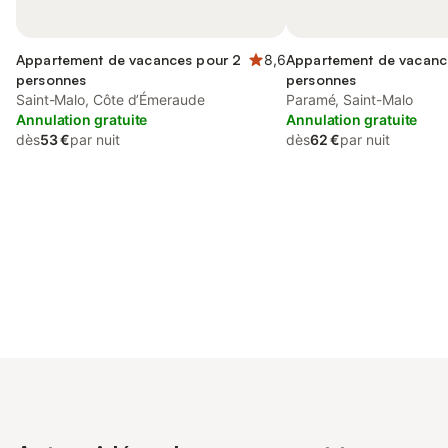
Appartement de vacances pour 2
8,6
Appartement de vacanc
personnes
personnes
Saint-Malo, Côte d’Émeraude
Paramé, Saint-Malo
Annulation gratuite
Annulation gratuite
dès
53 €
par nuit
dès
62 €
par nuit
Connectez-vous et économisez
Se connecter
jusqu'à 10% sur nos logements.