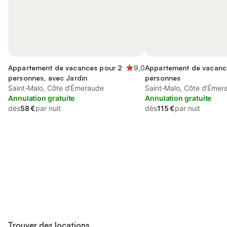
Appartement de vacances pour 2
9,0
Appartement de vacanc
personnes, avec Jardin
personnes
Saint-Malo, Côte d’Émeraude
Saint-Malo, Côte d’Émer
Annulation gratuite
Annulation gratuite
dès
58 €
par nuit
dès
115 €
par nuit
Connectez-vous et économisez
Se connecter
jusqu'à 10% sur nos logements.
Trouver des locations