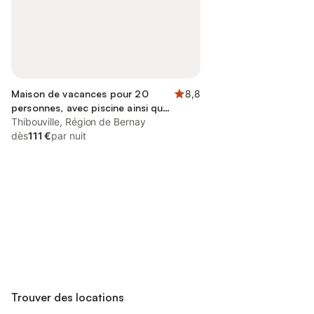
Maison de vacances pour 20
8,8
personnes, avec piscine ainsi que
jardin et vue, animaux acceptés
Thibouville, Région de Bernay
dès
111 €
par nuit
Connectez-vous et économisez
Se connecter
jusqu'à 10% sur nos logements.
Trouver des locations