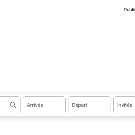
Publi
ergements à May-sur-Orne
y sur Orne
rons.
Arrivée
Départ
Invités