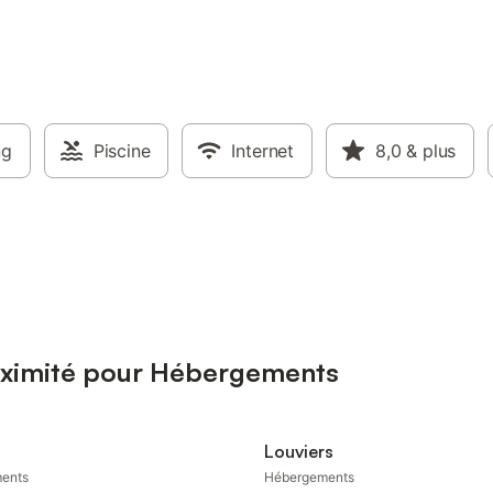
ng
Piscine
Internet
8,0
& plus
roximité pour Hébergements
Louviers
ents
Hébergements