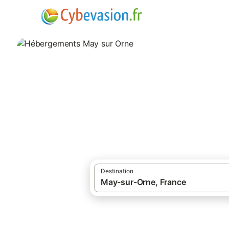
·
·
Locations de vacances
Normandie
Héb
Hébergements Ma
hébergements à May sur Orne et ses envi
Destination