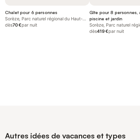
Chalet pour 6 personnes
Gîte pour 8 personnes,
Sorèze, Parc naturel régional du Haut-
piscine et jardin
Languedoc
dès
70 €
par nuit
Sorèze, Parc naturel rég
Languedoc
dès
419 €
par nuit
Connectez-vous et économisez
Se connecter
jusqu'à 10% sur nos logements.
Autres idées de vacances et types