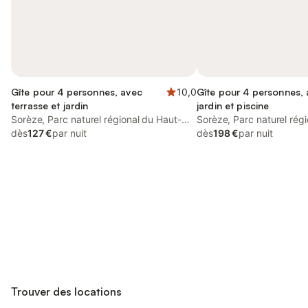
Gîte pour 4 personnes, avec
10,0
Gîte pour 4 personnes,
terrasse et jardin
jardin et piscine
Sorèze, Parc naturel régional du Haut-
Sorèze, Parc naturel rég
Languedoc
dès
127 €
par nuit
Languedoc
dès
198 €
par nuit
Connectez-vous et économisez
Se connecter
jusqu'à 10% sur nos logements.
Trouver des locations