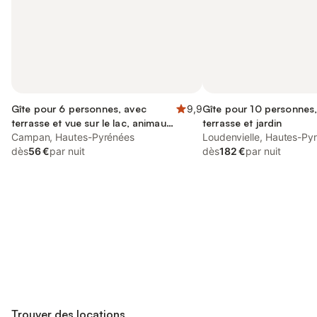
Gîte pour 6 personnes, avec
9,9
Gîte pour 10 personnes
terrasse et vue sur le lac, animaux
terrasse et jardin
acceptés
Campan, Hautes-Pyrénées
Loudenvielle, Hautes-Py
dès
56 €
par nuit
dès
182 €
par nuit
Connectez-vous et économisez
Se connecter
jusqu'à 10% sur nos logements.
Trouver des locations