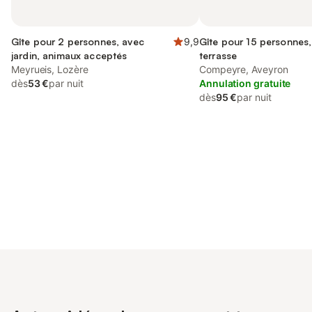
Gîte pour 2 personnes, avec
9,9
Gîte pour 15 personnes,
jardin, animaux acceptés
terrasse
Meyrueis, Lozère
Compeyre, Aveyron
dès
53 €
par nuit
Annulation gratuite
dès
95 €
par nuit
Connectez-vous et économisez
Se connecter
jusqu'à 10% sur nos logements.