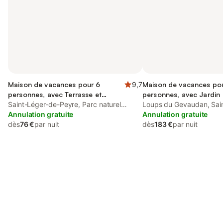
Maison de vacances pour 6
9,7
Maison de vacances pou
personnes, avec Terrasse et
personnes, avec Jardin
Jardin
Saint-Léger-de-Peyre, Parc naturel
Loups du Gevaudan, Sai
régional de l'Aubrac
Annulation gratuite
Peyre
Annulation gratuite
dès
76 €
par nuit
dès
183 €
par nuit
Connectez-vous et économisez
Se connecter
jusqu'à 10% sur nos logements.