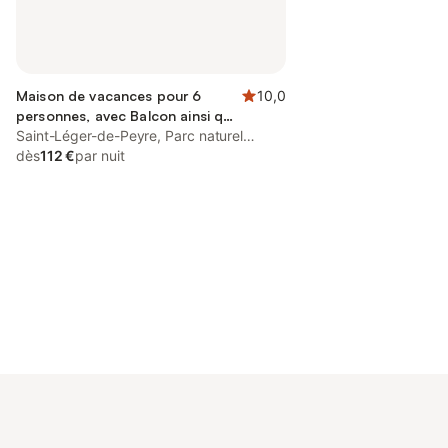
Maison de vacances pour 6
10,0
personnes, avec Balcon ainsi que
Terrasse et Jardin
Saint-Léger-de-Peyre, Parc naturel
régional de l'Aubrac
dès
112 €
par nuit
Connectez-vous et économisez
Se connecter
jusqu'à 10% sur nos logements.