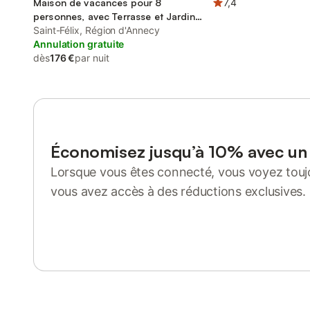
Maison de vacances pour 8
7,4
personnes, avec Terrasse et Jardin
ainsi que Piscine et Vue
Saint-Félix, Région d'Annecy
Annulation gratuite
dès
176 €
par nuit
Économisez jusqu’à 10% avec u
Lorsque vous êtes connecté, vous voyez toujo
vous avez accès à des réductions exclusives.
Se connecter ou s'inscrire