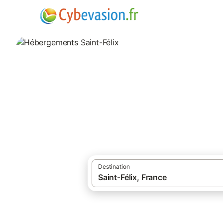
·
Locations de vacances
Auvergne-Rhône
Hébergements Sai
hébergements à Saint-Félix et ses environ
Destination