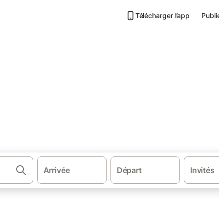
Télécharger l’app
Publi
·
·
-Alpes
Haute-Savoie
Hébergements à Saint-Félix
nt-Félix
s.
Arrivée
Départ
Invités