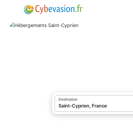
·
·
Locations de vacances
Occitanie
Pyré
Hébergements Sai
hébergements à Saint-Cyprien et ses envi
Destination