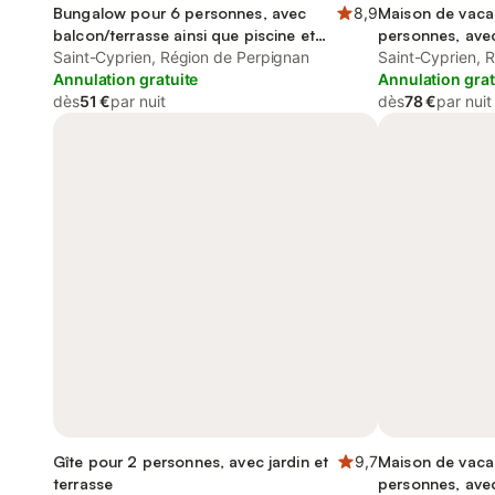
Bungalow pour 6 personnes, avec
8,9
Maison de vaca
balcon/terrasse ainsi que piscine et
personnes, avec
terrasse
Saint-Cyprien, Région de Perpignan
Saint-Cyprien, 
Annulation gratuite
Annulation grat
dès
51 €
par nuit
dès
78 €
par nuit
Gîte pour 2 personnes, avec jardin et
9,7
Maison de vaca
terrasse
personnes, avec