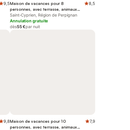
9,5
Maison de vacances pour 8
8,5
personnes, avec terrasse, animaux
acceptés
Saint-Cyprien, Région de Perpignan
Annulation gratuite
dès
55 €
par nuit
9,8
Maison de vacances pour 10
7,9
personnes, avec terrasse, animaux