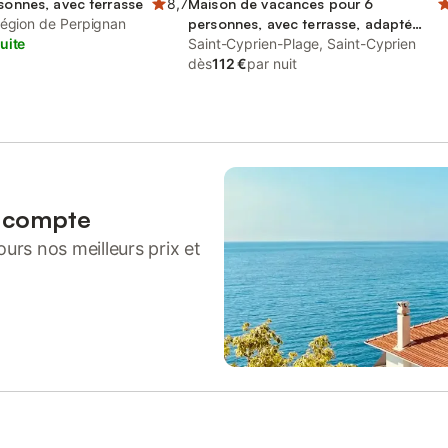
rsonnes, avec terrasse
8,7
Maison de vacances pour 6
Région de Perpignan
personnes, avec terrasse, adapté
uite
aux familles
Saint-Cyprien-Plage, Saint-Cyprien
dès
112 €
par nuit
n compte
urs nos meilleurs prix et