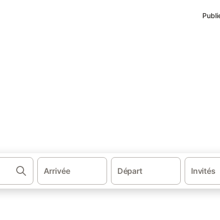
Publi
·
nées-Orientales
Hébergements à Saint-Cyprien
nt-Cyprien
rons.
Arrivée
Départ
Invités