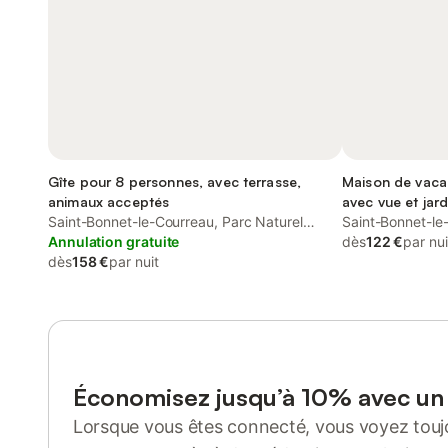
Gîte pour 8 personnes, avec terrasse,
Maison de vaca
animaux acceptés
avec vue et jar
Saint-Bonnet-le-Courreau, Parc Naturel
Saint-Bonnet-le
Régional Livradois-Forez
Annulation gratuite
Régional Livrado
dès
122 €
par nui
dès
158 €
par nuit
Économisez jusqu’à 10% avec u
Lorsque vous êtes connecté, vous voyez toujo