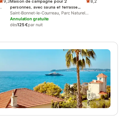
9,3
Maison de campagne pour 2
8,2
personnes, avec sauna et terrasse
ainsi que vue et jardin
Saint-Bonnet-le-Courreau, Parc Naturel
Régional Livradois-Forez
Annulation gratuite
dès
125 €
par nuit