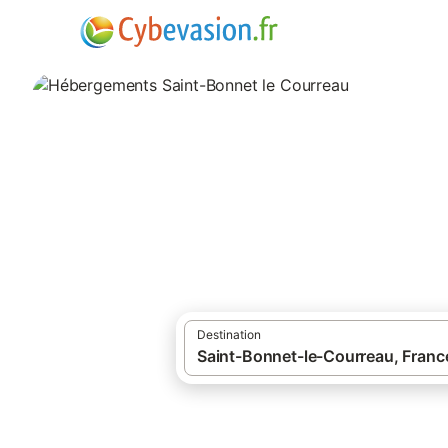
·
Locations de vacances
Auvergne-Rhône
Hébergements Sai
hébergements à Saint-Bonnet le Courreau 
Destination