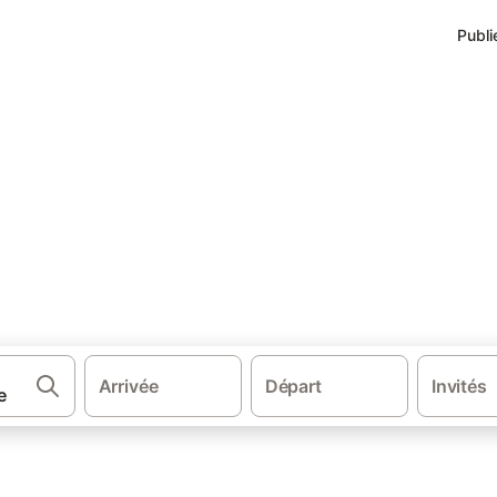
Publi
·
-Alpes
Hébergements à Saint-Bonnet-le-Courreau
nt-Bonnet le Courreau
et ses environs.
Arrivée
Départ
Invités