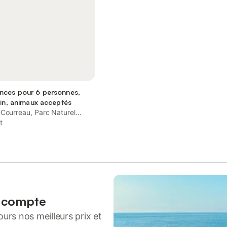
nces pour 6 personnes,
din, animaux acceptés
-Courreau, Parc Naturel
is-Forez
t
n compte
urs nos meilleurs prix et