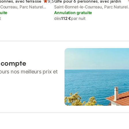
sonnes, avec terrasse
9,5
Gîte pour 6 personnes, avec jardin
-Courreau, Parc Naturel
Saint-Bonnet-le-Courreau, Parc Naturel
is-Forez
uite
Régional Livradois-Forez
Annulation gratuite
t
dès
112 €
par nuit
n compte
urs nos meilleurs prix et