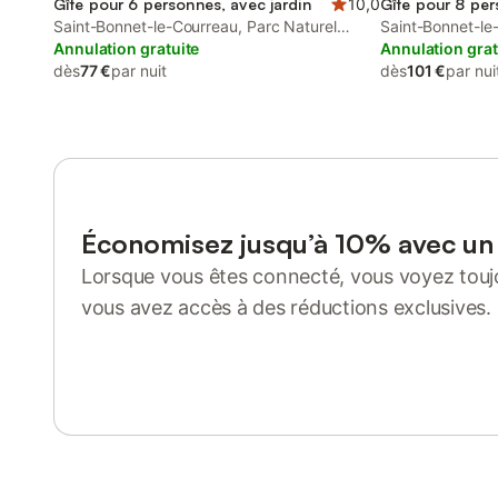
Gîte pour 6 personnes, avec jardin
10,0
Gîte pour 8 per
Saint-Bonnet-le-Courreau, Parc Naturel
Saint-Bonnet-le
Régional Livradois-Forez
Annulation gratuite
Régional Livrado
Annulation grat
dès
77 €
par nuit
dès
101 €
par nui
Économisez jusqu’à 10% avec u
Lorsque vous êtes connecté, vous voyez toujo
vous avez accès à des réductions exclusives.
Se connecter ou s'inscrire