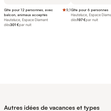
Gîte pour 12 personnes, avec
9,1
Gîte pour 6 personnes
balcon, animaux acceptés
Hauteluce, Espace Diam
Hauteluce, Espace Diamant
dès
197 €
par nuit
dès
301 €
par nuit
Connectez-vous et économisez
Se connecter
jusqu'à 10% sur nos logements.
Autres idées de vacances et types