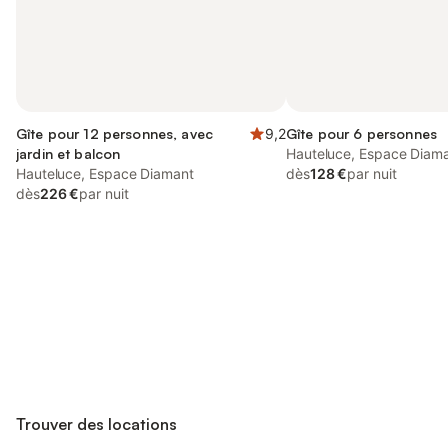
Gîte pour 12 personnes, avec
9,2
Gîte pour 6 personnes
jardin et balcon
Hauteluce, Espace Diam
Hauteluce, Espace Diamant
dès
128 €
par nuit
dès
226 €
par nuit
Connectez-vous et économisez
Se connecter
jusqu'à 10% sur nos logements.
Trouver des locations