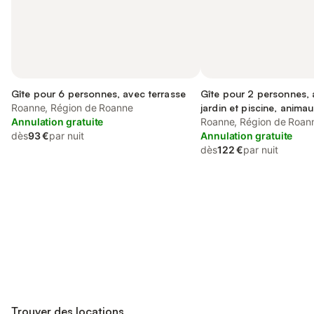
Gîte pour 6 personnes, avec terrasse
Gîte pour 2 personnes,
Roanne, Région de Roanne
jardin et piscine, anima
Annulation gratuite
acceptés
Roanne, Région de Roan
dès
93 €
par nuit
Annulation gratuite
dès
122 €
par nuit
Connectez-vous et économisez
Se connecter
jusqu'à 10% sur nos logements.
Trouver des locations