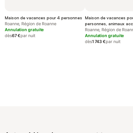
Maison de vacances pour 4 personnes
Maison de vacances po
Roanne, Région de Roanne
personnes, animaux ac
Annulation gratuite
Roanne, Région de Roan
dès
67 €
par nuit
Annulation gratuite
dès
1 743 €
par nuit
Connectez-vous et économisez
Se connecter
jusqu'à 10% sur nos logements.