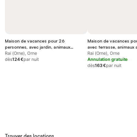
Maison de vacances pour 26
Maison de vacances pou
personnes, avec jardin, animaux
avec terrasse, animaux
acceptés
Rai (Orne), Orne
Rai (Orne), Orne
dès
124 €
par nuit
Annulation gratuite
dès
163 €
par nuit
Connectez-vous et économisez
Se connecter
jusqu'à 10% sur nos logements.
Trouver des locations