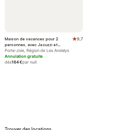
Maison de vacances pour 2
9,7
personnes, avec Jacuzzi et
Terrasse ainsi que Jardin et Vue
Porte-Joie, Région de Les Andelys
Annulation gratuite
dès
164 €
par nuit
Connectez-vous et économisez
Se connecter
jusqu'à 10% sur nos logements.
Trouver des locations