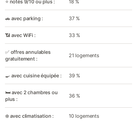
⭐ notés 9/10 ou plus :
18 %
🚗 avec parking :
37 %
📶 avec WiFi :
33 %
✅ offres annulables
21 logements
gratuitement :
🍳 avec cuisine équipée :
39 %
🛏️ avec 2 chambres ou
36 %
plus :
❄️ avec climatisation :
10 logements