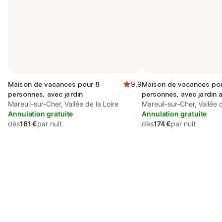
Maison de vacances pour 8
9,9
Maison de vacances po
personnes, avec jardin
personnes, avec jardin a
Mareuil-sur-Cher, Vallée de la Loire
terrasse et jacuzzi
Mareuil-sur-Cher, Vallée d
Annulation gratuite
Annulation gratuite
dès
161 €
par nuit
dès
174 €
par nuit
Connectez-vous et économisez
Se connecter
jusqu'à 10% sur nos logements.