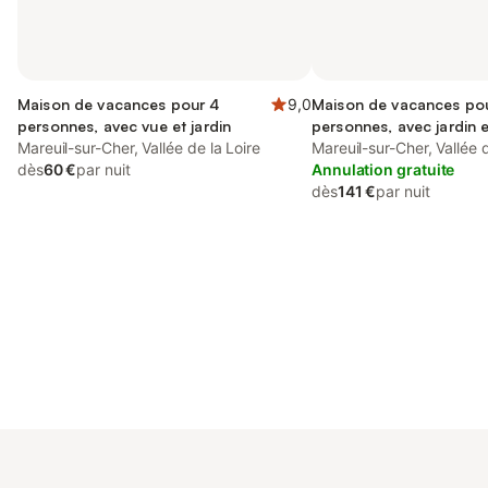
Maison de vacances pour 4
9,0
Maison de vacances po
personnes, avec vue et jardin
personnes, avec jardin e
Mareuil-sur-Cher, Vallée de la Loire
animaux acceptés
Mareuil-sur-Cher, Vallée d
dès
60 €
par nuit
Annulation gratuite
dès
141 €
par nuit
Connectez-vous et économisez
Se connecter
jusqu'à 10% sur nos logements.