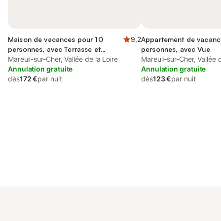
Maison de vacances pour 10
9,2
Appartement de vacanc
personnes, avec Terrasse et
personnes, avec Vue
Jardin
Mareuil-sur-Cher, Vallée de la Loire
Mareuil-sur-Cher, Vallée d
Annulation gratuite
Annulation gratuite
dès
172 €
par nuit
dès
123 €
par nuit
Connectez-vous et économisez
Se connecter
jusqu'à 10% sur nos logements.