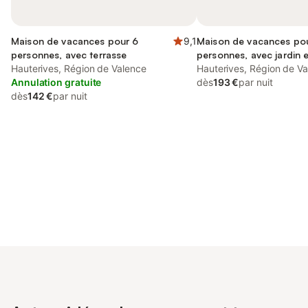
Maison de vacances pour 6
9,1
Maison de vacances po
personnes, avec terrasse
personnes, avec jardin e
Hauterives, Région de Valence
animaux acceptés
Hauterives, Région de V
Annulation gratuite
dès
193 €
par nuit
dès
142 €
par nuit
Connectez-vous et économisez
Se connecter
jusqu'à 10% sur nos logements.