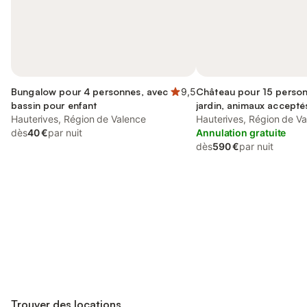
Bungalow pour 4 personnes, avec
9,5
Château pour 15 person
bassin pour enfant
jardin, animaux accepté
Hauterives, Région de Valence
Hauterives, Région de V
dès
40 €
par nuit
Annulation gratuite
dès
590 €
par nuit
Connectez-vous et économisez
Se connecter
jusqu'à 10% sur nos logements.
Trouver des locations