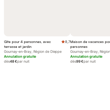
Gîte pour 4 personnes, avec
8,7
Maison de vacances po
terrasse et jardin
personnes
Gournay-en-Bray, Région de Dieppe
Gournay-en-Bray, Régio
Annulation gratuite
Annulation gratuite
dès
48 €
par nuit
dès
99 €
par nuit
Connectez-vous et économisez
Se connecter
jusqu'à 10% sur nos logements.