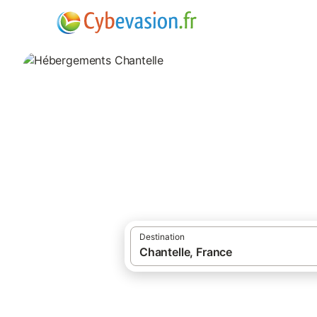
·
Locations de vacances
Auvergne-Rhône
Hébergements Ch
hébergements à Chantelle et ses environs
Destination