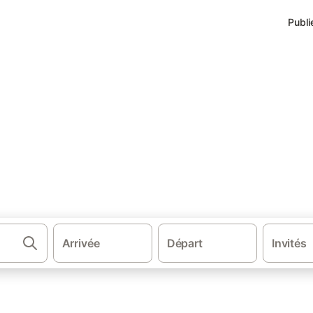
Publi
·
-Alpes
Hébergements à Chantelle
antelle
.
Arrivée
Départ
Invités