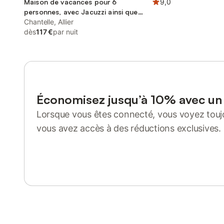
Maison de vacances pour 6
9,0
personnes, avec Jacuzzi ainsi que
Terrasse et Jardin
Chantelle, Allier
dès
117 €
par nuit
Économisez jusqu’à 10% avec u
Lorsque vous êtes connecté, vous voyez toujo
vous avez accès à des réductions exclusives.
Se connecter ou s'inscrire