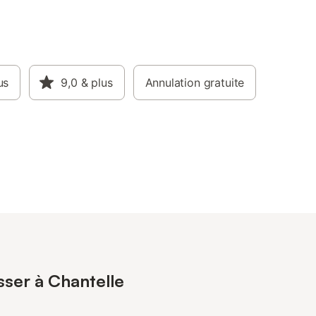
us
9,0
& plus
Annulation gratuite
sser à Chantelle