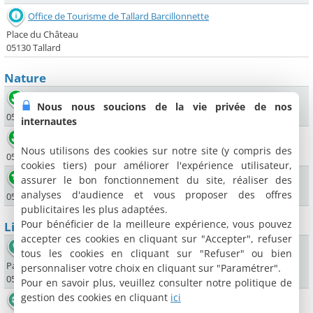
Office de Tourisme de Tallard Barcillonnette
Place du Château
05130 Tallard
Nature
Falaise de Céüse
Nous nous soucions de la vie privée de nos
05130 Sigoyer
internautes
Pic de Céüse
Nous utilisons des cookies sur notre site (y compris des
05130 Sigoyer
cookies tiers) pour améliorer l'expérience utilisateur,
Lac de Peyssier
assurer le bon fonctionnement du site, réaliser des
analyses d'audience et vous proposer des offres
05400 Le Saix
publicitaires les plus adaptées.
Pour bénéficier de la meilleure expérience, vous pouvez
Lieux sportifs
accepter ces cookies en cliquant sur "Accepter", refuser
Jump&Smile
tous les cookies en cliquant sur "Refuser" ou bien
Para-club Gap Tallard - Champ Emy
personnaliser votre choix en cliquant sur "Paramétrer".
05130 Tallard
Pour en savoir plus, veuillez consulter notre politique de
gestion des cookies en cliquant
ici
Station de Céüse