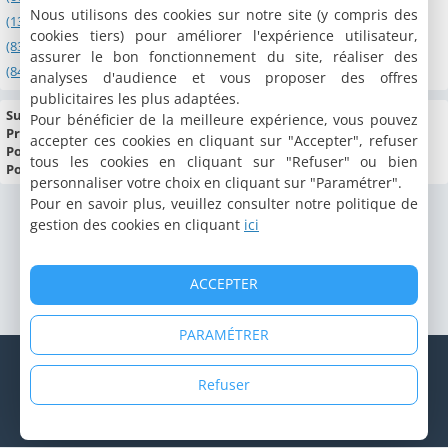
Nous utilisons des cookies sur notre site (y compris des
(13) Bouches du Rhône
cookies tiers) pour améliorer l'expérience utilisateur,
(83) Var
assurer le bon fonctionnement du site, réaliser des
(84) Vaucluse
analyses d'audience et vous proposer des offres
publicitaires les plus adaptées.
Superficie :
31 838 km²
Pour bénéficier de la meilleure expérience, vous pouvez
Préfecture :
Marseille
accepter ces cookies en cliquant sur "Accepter", refuser
Population :
4 506 151 habitants
tous les cookies en cliquant sur "Refuser" ou bien
Point culminant :
Barre des Ecrins (4 102 m)
personnaliser votre choix en cliquant sur "Paramétrer".
Pour en savoir plus, veuillez consulter notre politique de
gestion des cookies en cliquant
ici
ACCEPTER
PARAMÉTRER
© Copyright 1998 - 2026 Cybevasion
Mentions légales
|
Confidentialité
|
CGU
|
Informations légales
|
Refuser
Système d'alerte
|
Espace propriétaire