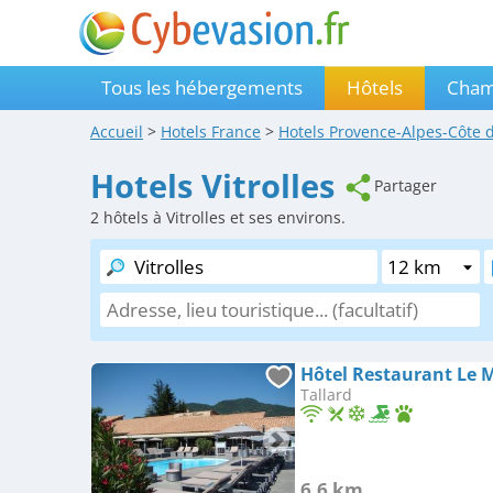
Tous les hébergements
Hôtels
Cham
Accueil
>
Hotels
France
>
Hotels
Provence-Alpes-Côte 
Hotels Vitrolles
Partager
2
hôtels à Vitrolles et ses environs.
Hôtel Restaurant Le M
Tallard
6.6 km