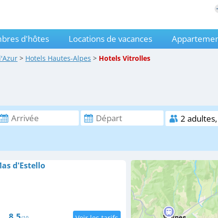
bres d'hôtes
Locations de vacances
Appartemen
d'Azur
>
Hotels
Hautes-Alpes
>
Hotels
Vitrolles
as d'Estello
8.5
/10