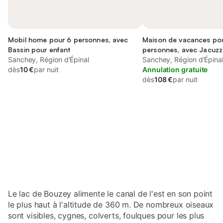
Mobil home pour 6 personnes, avec
Maison de vacances po
Bassin pour enfant
personnes, avec Jacuzzi
Sanchey, Région d'Épinal
Terrasse et Jardin
Sanchey, Région d'Épina
dès
10 €
par nuit
Annulation gratuite
dès
108 €
par nuit
Connectez-vous et économisez
Se connecter
jusqu'à 10% sur nos logements.
Le lac de Bouzey alimente le canal de l'est en son point
le plus haut à l'altitude de 360 m. De nombreux oiseaux
sont visibles, cygnes, colverts, foulques pour les plus