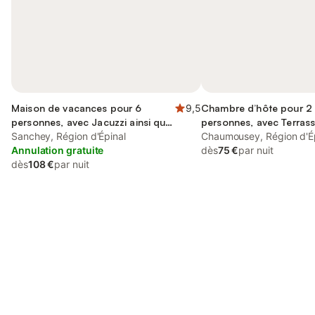
Maison de vacances pour 6
9,5
Chambre d’hôte pour 2
personnes, avec Jacuzzi ainsi que
personnes, avec Terrass
Terrasse et Jardin
Sanchey, Région d'Épinal
Jardin
Chaumousey, Région d'É
Annulation gratuite
dès
75 €
par nuit
dès
108 €
par nuit
Connectez-vous et économisez
Se connecter
jusqu'à 10% sur nos logements.