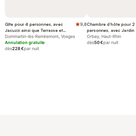
Gîte pour 4 personnes, avec
9,8
Chambre d’hôte pour 2
Jacuzzi ainsi que Terrasse et
personnes, avec Jardin
Jardin
Dommartin-lès-Remiremont, Vosges
Orbey, Haut-Rhin
Annulation gratuite
dès
50 €
par nuit
dès
228 €
par nuit
Connectez-vous et économisez
Se connecter
jusqu'à 10% sur nos logements.