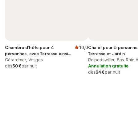
Chambre d’hôte pour 4
10,0
Chalet pour 5 personne
personnes, avec Terrasse ainsi
Terrasse et Jardin
que Piscine et Vue sur le lac
Gérardmer, Vosges
Reipertswiller, Bas-Rhin 
dès
50 €
par nuit
Annulation gratuite
dès
64 €
par nuit
Connectez-vous et économisez
Se connecter
jusqu'à 10% sur nos logements.