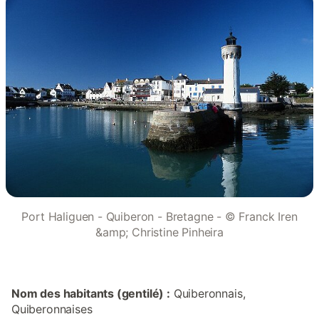
Port Haliguen - Quiberon - Bretagne - © Franck Iren
&amp; Christine Pinheira
Nom des habitants (gentilé) :
Quiberonnais,
Quiberonnaises