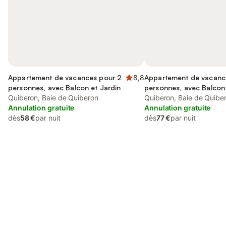
Appartement de vacances pour 2
8,8
Appartement de vacanc
personnes, avec Balcon et Jardin
personnes, avec Balcon
Quiberon, Baie de Quiberon
Quiberon, Baie de Quibe
Annulation gratuite
Annulation gratuite
dès
58 €
par nuit
dès
77 €
par nuit
Connectez-vous et économisez
Se connecter
jusqu'à 10% sur nos logements.