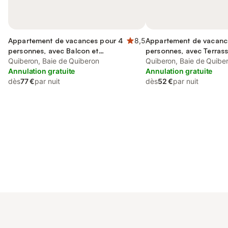
Appartement de vacances pour 4
8,5
Appartement de vacanc
personnes, avec Balcon et
personnes, avec Terras
Terrasse
Quiberon, Baie de Quiberon
Quiberon, Baie de Quibe
Annulation gratuite
Annulation gratuite
dès
77 €
par nuit
dès
52 €
par nuit
Connectez-vous et économisez
Se connecter
jusqu'à 10% sur nos logements.