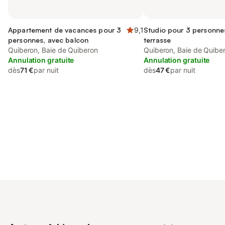
Appartement de vacances pour 3
9,1
Studio pour 3 personne
personnes, avec balcon
terrasse
Quiberon, Baie de Quiberon
Quiberon, Baie de Quibe
Annulation gratuite
Annulation gratuite
dès
71 €
par nuit
dès
47 €
par nuit
Connectez-vous et économisez
Se connecter
jusqu'à 10% sur nos logements.