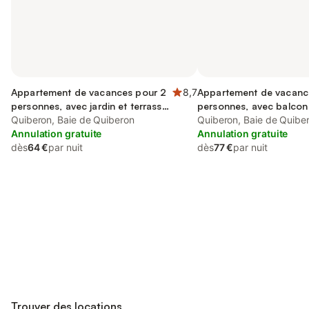
Appartement de vacances pour 2
8,7
Appartement de vacanc
personnes, avec jardin et terrasse,
personnes, avec balcon
animaux acceptés
Quiberon, Baie de Quiberon
Quiberon, Baie de Quibe
Annulation gratuite
Annulation gratuite
dès
64 €
par nuit
dès
77 €
par nuit
Connectez-vous et économisez
Se connecter
jusqu'à 10% sur nos logements.
Trouver des locations