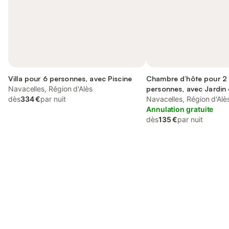
Villa pour 6 personnes, avec Piscine
Chambre d’hôte pour 2
Navacelles, Région d'Alès
personnes, avec Jardin 
dès
334 €
par nuit
Navacelles, Région d'Alè
Annulation gratuite
dès
135 €
par nuit
Connectez-vous et économisez
Se connecter
jusqu'à 10% sur nos logements.