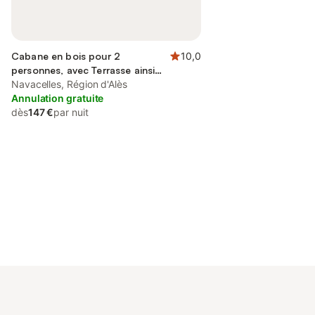
Cabane en bois pour 2
10,0
personnes, avec Terrasse ainsi
que Jardin et Piscine
Navacelles, Région d'Alès
Annulation gratuite
dès
147 €
par nuit
Connectez-vous et économisez
Se connecter
jusqu'à 10% sur nos logements.