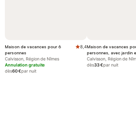
Maison de vacances pour 6
8,4
Maison de vacances po
personnes
personnes, avec jardin e
Calvisson, Région de Nîmes
Calvisson, Région de Nî
Annulation gratuite
dès
33 €
par nuit
dès
60 €
par nuit
Connectez-vous et économisez
Se connecter
jusqu'à 10% sur nos logements.