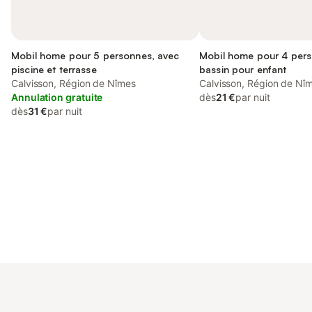
Mobil home pour 5 personnes, avec
Mobil home pour 4 pers
piscine et terrasse
bassin pour enfant
Calvisson, Région de Nîmes
Calvisson, Région de Nî
Annulation gratuite
dès
21 €
par nuit
dès
31 €
par nuit
Connectez-vous et économisez
Se connecter
jusqu'à 10% sur nos logements.