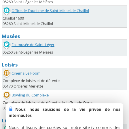
05260 Saint-Léger les Mélèzes
Office de Tourisme de Saint Michel de Chaillol
Chaillol 1600
05260 Saint-Michel de Chaillol
Musées
Ecomusée de Saint-Léger
05260 Saint-Léger les Mélèzes
Loisirs
Cinéma Le Poom
Complexe de loisirs et de détente
05170 Orcières Merlette
Bowling du Complexe
Complexe de loisirs et de détente de la Grande Ourse
05170 Orcières Merlette
Nous nous soucions de la vie privée de nos
internautes
Lieux sportifs
Nous utilisons des cookies sur notre site (y compris des
Patinoire