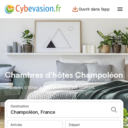
Ouvrir dans l’app
Chambres d'hôtes Champoléon
chambres d'hôtes à Champoléon et ses environs.
Destination
Champoléon, France
Arrivée
Départ