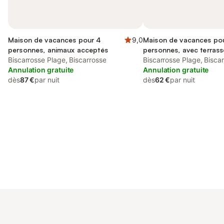
Maison de vacances pour 4
9,0
Maison de vacances po
personnes, animaux acceptés
personnes, avec terrass
Biscarrosse Plage, Biscarrosse
acceptés
Biscarrosse Plage, Bisca
Annulation gratuite
Annulation gratuite
dès
87 €
par nuit
dès
62 €
par nuit
Connectez-vous et économisez
Se connecter
jusqu'à 10% sur nos logements.