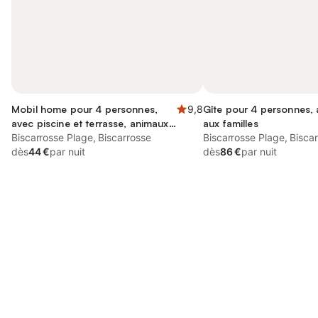
Mobil home pour 4 personnes,
9,8
Gîte pour 4 personnes,
avec piscine et terrasse, animaux
aux familles
acceptés
Biscarrosse Plage, Biscarrosse
Biscarrosse Plage, Bisca
dès
44 €
par nuit
dès
86 €
par nuit
Connectez-vous et économisez
Se connecter
jusqu'à 10% sur nos logements.