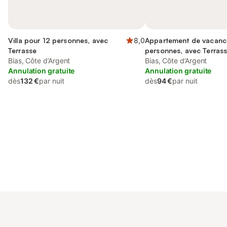
Villa pour 12 personnes, avec
8,0
Appartement de vacanc
Terrasse
personnes, avec Terras
Bias, Côte d’Argent
Bias, Côte d’Argent
Annulation gratuite
Annulation gratuite
dès
132 €
par nuit
dès
94 €
par nuit
Connectez-vous et économisez
Se connecter
jusqu'à 10% sur nos logements.