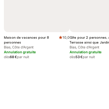
Maison de vacances pour 8
10,0
Gîte pour 2 personnes,
personnes
Terrasse ainsi que Jardi
Bias, Côte d’Argent
Bias, Côte d’Argent
Annulation gratuite
Annulation gratuite
dès
68 €
par nuit
dès
53 €
par nuit
Connectez-vous et économisez
Se connecter
jusqu'à 10% sur nos logements.