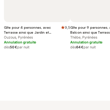
Gîte pour 4 personnes, avec
9,5
Gîte pour 9 personnes,
Terrasse ainsi que Jardin et
Balcon ainsi que Terrass
Piscine
Ouzous, Pyrénées
Jardin
Thèbe, Pyrénées
Annulation gratuite
Annulation gratuite
dès
50 €
par nuit
dès
64 €
par nuit
Connectez-vous et économisez
Se connecter
jusqu'à 10% sur nos logements.