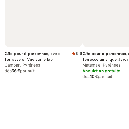
Gîte pour 6 personnes, avec
9,9
Gîte pour 6 personnes,
Terrasse et Vue sur le lac
Terrasse ainsi que Jardi
Campan, Pyrénées
sur le lac
Matemale, Pyrénées
dès
56 €
par nuit
Annulation gratuite
dès
40 €
par nuit
Connectez-vous et économisez
Se connecter
jusqu'à 10% sur nos logements.