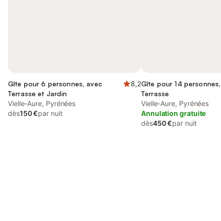
Gîte pour 6 personnes, avec
8,2
Gîte pour 14 personnes,
Terrasse et Jardin
Terrasse
Vielle-Aure, Pyrénées
Vielle-Aure, Pyrénées
dès
150 €
par nuit
Annulation gratuite
dès
450 €
par nuit
Connectez-vous et économisez
Se connecter
jusqu'à 10% sur nos logements.