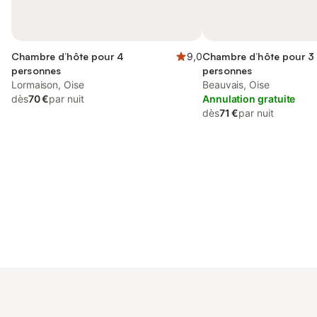
Chambre d’hôte pour 4
9,0
Chambre d’hôte pour 3
personnes
personnes
Lormaison, Oise
Beauvais, Oise
dès
70 €
par nuit
Annulation gratuite
dès
71 €
par nuit
Connectez-vous et économisez
Se connecter
jusqu'à 10% sur nos logements.