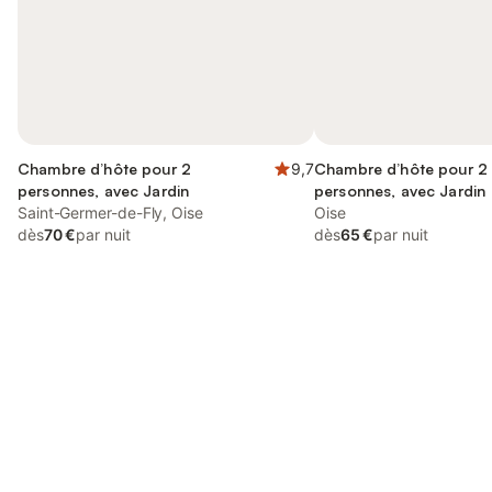
Chambre d’hôte pour 2
9,7
Chambre d’hôte pour 2
personnes, avec Jardin
personnes, avec Jardin
Saint-Germer-de-Fly, Oise
Oise
dès
70 €
par nuit
dès
65 €
par nuit
Connectez-vous et économisez
Se connecter
jusqu'à 10% sur nos logements.