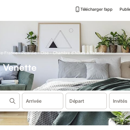
Télécharger l’app
Publi
·
·
·
de-France
Picardie
Oise
Chambre d’hôtes à Venette
 Venette
ns.
Arrivée
Départ
Invités