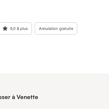
9,0
& plus
Annulation gratuite
sser à Venette