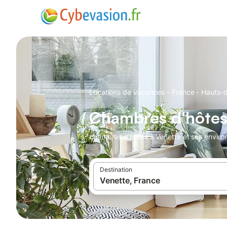
·
·
Locations de vacances
France
Hauts-
Chambres d'hôtes
chambres d'hôtes à Venette et ses enviro
Destination