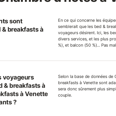
nts sont
En ce qui concerne les équip
semblerait que les bed & break
 & breakfasts à
voyageurs désirent. Ici, les b
divers services, et les plus pr
%), et balcon (50 %)... Pas ma
s voyageurs
Selon la base de données de 
breakfasts à Venette sont adap
d & breakfasts à
sera donc sûrement plus simp
akfasts à Venette
couple.
ants ?