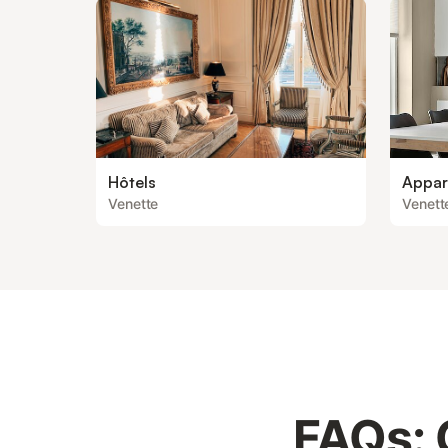
Hôtels
Appar
Venette
Venett
FAQs: 