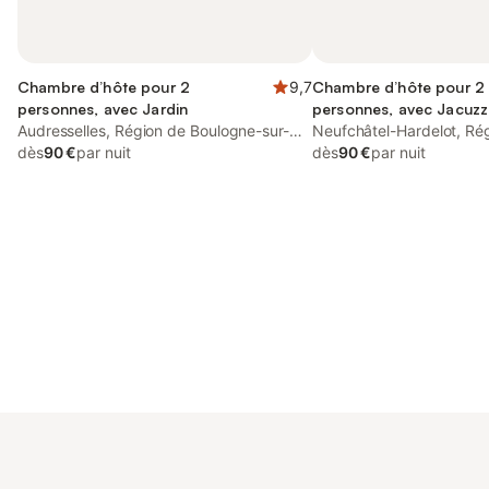
Chambre d’hôte pour 2
9,7
Chambre d’hôte pour 2
personnes, avec Jardin
personnes, avec Jacuzzi
Audresselles, Région de Boulogne-sur-
Terrasse ainsi que Jardi
Neufchâtel-Hardelot, Ré
Mer
dès
90 €
par nuit
Piscine
Boulogne-sur-Mer
dès
90 €
par nuit
Connectez-vous et économisez
Se connecter
jusqu'à 10% sur nos logements.