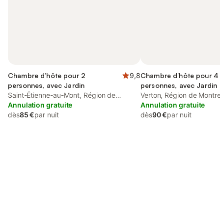
Chambre d’hôte pour 2
9,8
Chambre d’hôte pour 4
personnes, avec Jardin
personnes, avec Jardin
Saint-Étienne-au-Mont, Région de
Verton, Région de Montre
Boulogne-sur-Mer
Annulation gratuite
Annulation gratuite
dès
85 €
par nuit
dès
90 €
par nuit
Connectez-vous et économisez
Se connecter
jusqu'à 10% sur nos logements.